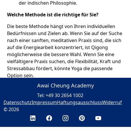
der indischen Philosophie.
Welche Methode ist die richtige für Sie?
Die beste Methode hängt von Ihren individuellen
Bedürfnissen und Zielen ab. Wenn Sie auf der Suche
nach einer sanften, meditativen Praxis sind, die sich
auf die Energiearbeit konzentriert, ist Qigong
möglicherweise die bessere Wahl. Wenn Sie eine
vielfältigere Praxis suchen, die Flexibilität, Kraft und
Stressabbau fördert, könnte Yoga die passende
Option sein.
Awai Cheung Academy
Fazit:
Sowohl Qigong als auch Yoga bieten wertvolle
Vorteile für die körperliche und geistige Gesundheit.
Tel: +49 30 2654 1002
Erforschen Sie beide Praktiken und finden Sie die
Datenschutz
Impressum
Haftungsausschluss
Widerruf
Methode, die am besten zu Ihren Bedürfnissen
© 2026
passt.