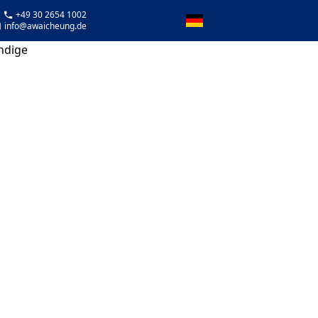
 +49 30 2654 1002
info@awaicheung.de
ändige