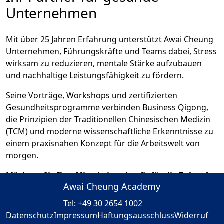
Unternehmen
Mit über 25 Jahren Erfahrung unterstützt Awai Cheung
Unternehmen, Führungskräfte und Teams dabei, Stress
wirksam zu reduzieren, mentale Stärke aufzubauen
und nachhaltige Leistungsfähigkeit zu fördern.
Seine Vorträge, Workshops und zertifizierten
Gesundheitsprogramme verbinden Business Qigong,
die Prinzipien der Traditionellen Chinesischen Medizin
(TCM) und moderne wissenschaftliche Erkenntnisse zu
einem praxisnahen Konzept für die Arbeitswelt von
morgen.
Möchten Sie Ihre Mitarbeitenden fit für die Zukunft
Awai Cheung Academy
machen?
Tel: +49 30 2654 1002
Dann informieren Sie sich über Vorträge, Workshops
Datenschutz
Impressum
Haftungsausschluss
Widerruf
und Gesundheitsprogramme von Awai Cheung und